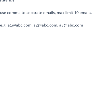
{{item}}
use comma to separate emails, max limit 10 emails.
e.g. a1@abc.com, a2@abc.com, a3@abc.com